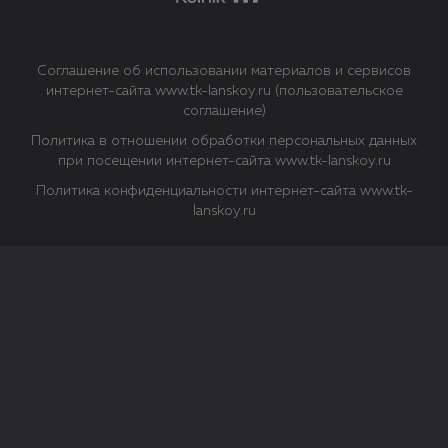
Соглашение об использовании материалов и сервисов
интернет-сайта www.tk-lanskoy.ru (пользовательское
соглашение)
Политика в отношении обработки персональных данных
при посещении интернет-сайта www.tk-lanskoy.ru
Политика конфиденциальности интернет-сайта www.tk-
lanskoy.ru
Закрыть
О файлах Cookie
Файл cookie представляет собой небольшой файл, обычно
состоящий из букв и цифр. Когда вы посещаете сайт, файл
сохраняется на вашем компьютере, планшетном ПК,