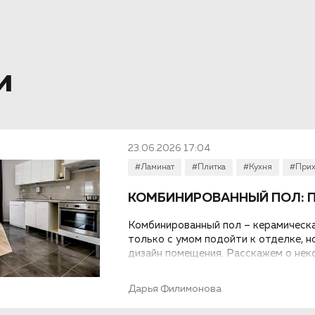
и
23.06.2026 17:04
#Ламинат
#Плитка
#Кухня
#Прих
КОМБИНИРОВАННЫЙ ПОЛ: П
Комбинированный пол – керамическа
только с умом подойти к отделке, н
дизайн помещения. Расскажем о нек
вариантах...
Дарья Филимонова