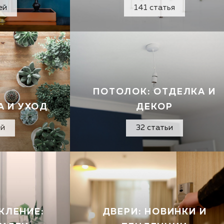
ей
141 статья
ПОТОЛОК: ОТДЕЛКА И
А И УХОД
ДЕКОР
ей
32 статьи
КЛЕНИЕ:
ДВЕРИ: НОВИНКИ И