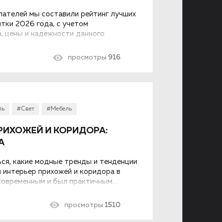
пателей мы составили рейтинг лучших
тки 2026 года, с учетом
, цены и надежности данного
просмотры
916
ль
#Свет
#Мебель
РИХОЖЕЙ И КОРИДОРА:
А
ся, какие модные тренды и тенденции
ы интерьер прихожей и коридора в
современным и был практичным...
просмотры
1510