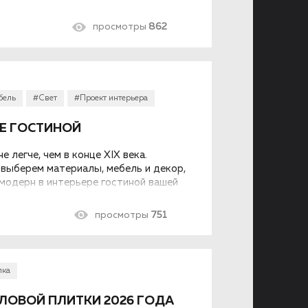
ать, клеить и красить стеклообои...
просмотры
862
бель
#Свет
#Проект интерьера
РЕ ГОСТИНОЙ
 легче, чем в конце XIX века.
выберем материалы, мебель и декор,
модерн в интерьере гостиной вашей
просмотры
751
лка
ЛОВОЙ ПЛИТКИ 2026 ГОДА