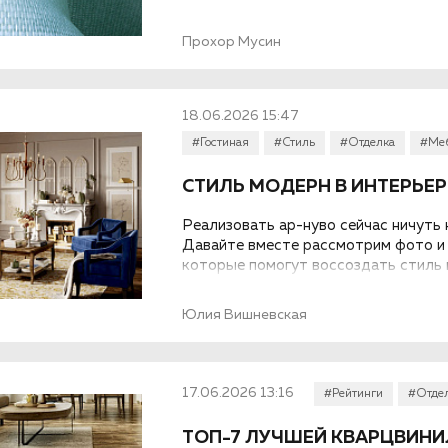
минусы, а также как правильно выбир
Прохор Мусин
18.06.2026 15:47
#Гостиная
#Стиль
#Отделка
#Ме
СТИЛЬ МОДЕРН В ИНТЕРЬЕ
Реализовать ар-нуво сейчас ничуть не
Давайте вместе рассмотрим фото и 
которые помогут воссоздать стиль 
квартиры или дома...
Юлия Вишневская
17.06.2026 13:16
#Рейтинги
#Отде
ТОП-7 ЛУЧШЕЙ КВАРЦВИНИ