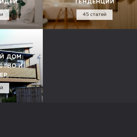
 ИДЕИ
ТЕНДЕНЦИИ
ьи
45 статей
Й ДОМ:
СТВО И
ЕР
ей