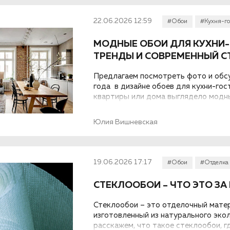
22.06.2026 12:59
#Обои
#Кухня-го
МОДНЫЕ ОБОИ ДЛЯ КУХНИ-Г
ТРЕНДЫ И СОВРЕМЕННЫЙ С
Предлагаем посмотреть фото и обс
года в дизайне обоев для кухни-го
квартиры или дома выглядело модны
Юлия Вишневская
19.06.2026 17:17
#Обои
#Отделка
СТЕКЛООБОИ – ЧТО ЭТО ЗА
Стеклообои – это отделочный матер
изготовленный из натурального экол
расскажем, что такое стеклообои, гд