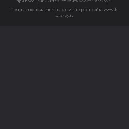
при посещении интернет-сайта www.tk-lanskoy.ru
Политика конфиденциальности интернет-сайта www.tk-
lanskoy.ru
Закрыть
О файлах Cookie
Файл cookie представляет собой небольшой файл, обычно
состоящий из букв и цифр. Когда вы посещаете сайт, файл
сохраняется на вашем компьютере, планшетном ПК,
телефоне или другом устройстве. Cookies помогают нам
повысить эффективность работы сайта и получить
аналитические данные.
Типы файлов cookie
Строго необходимые файлы cookie.