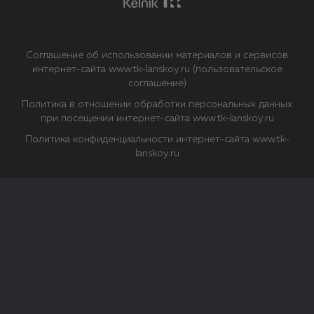
Соглашение об использовании материалов и сервисов
интернет-сайта www.tk-lanskoy.ru (пользовательское
соглашение)
Политика в отношении обработки персональных данных
при посещении интернет-сайта www.tk-lanskoy.ru
Политика конфиденциальности интернет-сайта www.tk-
lanskoy.ru
Закрыть
О файлах Cookie
Файл cookie представляет собой небольшой файл, обычно
состоящий из букв и цифр. Когда вы посещаете сайт, файл
сохраняется на вашем компьютере, планшетном ПК,