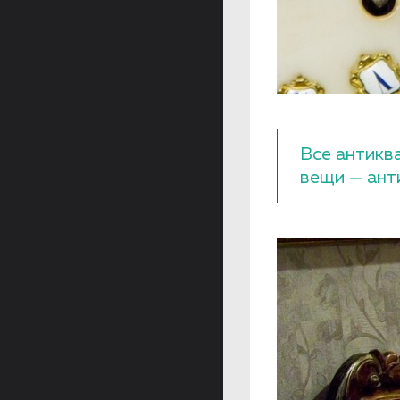
Все антикв
вещи — ант