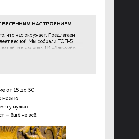
 С ВЕСЕННИМ НАСТРОЕНИЕМ
о, что нас окружает. Предлагаем
 веет весной. Мы собрали ТОП-5
но найти в салонах ТК «Ланской».
ие от 15 до 50
их можно
дмету нужно
ст — ёщё не всё.