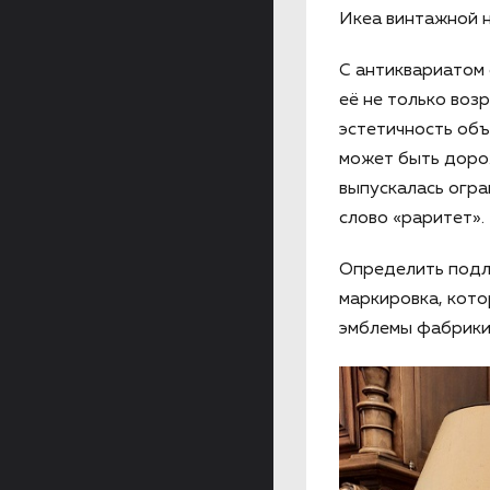
Икеа винтажной н
С антиквариатом 
её не только воз
эстетичность объе
может быть дорож
выпускалась огра
слово «раритет».
Определить подли
маркировка, кот
эмблемы фабрики