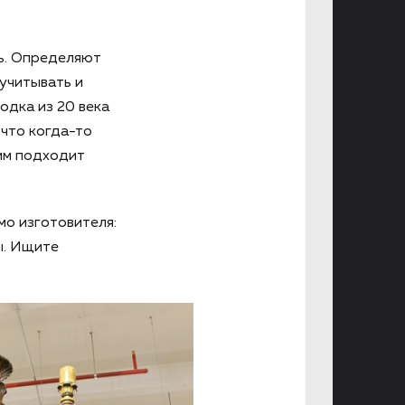
ть. Определяют
 учитывать и
ходка из 20 века
 что когда-то
им подходит
мо изготовителя:
ы. Ищите