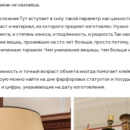
икак не назовёшь.
сложнее.Тут вступает в силу такой параметр как ценнос
раст и материал, из которого предмет изготовлен. Нужно
кта, и степень износа, и подлинность, и редкость.Так на
е вещиц, проживших на сто лет больше, просто потому,
ниченным тиражом. Чем уникальнее вещицы, тем больше 
нность и точный возраст объекта иногда помогает клей
орую можно найти на дне фарфоровых статуэток и посуд
 и цифры, указывающие на дату изготовления.