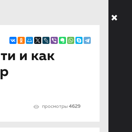
ти и как
ер
просмотры
4629