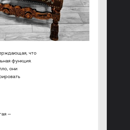
верждающая, что
ьная функция.
пло, они
грировать
гая —