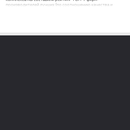
производителей лучших (по соотношению качества и
цены) безободковых напольных компакт-унитазом с
бачком 2025 года...