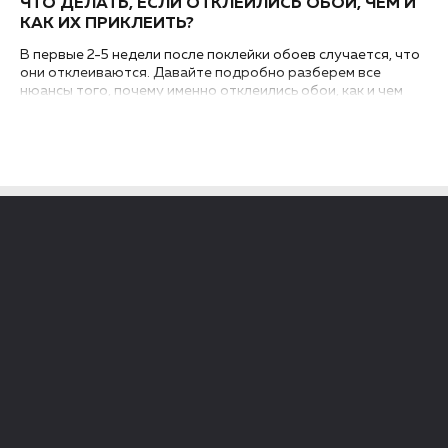
ЧТО ДЕЛАТЬ, ЕСЛИ ОТКЛЕИЛИСЬ ОБОИ, ЧЕМ И
КАК ИХ ПРИКЛЕИТЬ?
В первые 2-5 недели после поклейки обоев случается, что
они отклеиваются. Давайте подробно разберем все
нюансы того, почему именно отклеились обои, как и чем
можно приклеить стыки или углы, а также рассмотрим
методы экспресс-ремонта...