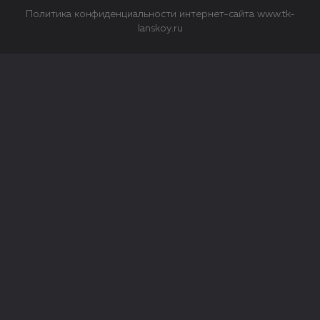
Политика конфиденциальности интернет-сайта www.tk-
lanskoy.ru
Закрыть
О файлах Cookie
Файл cookie представляет собой небольшой файл, обычно
состоящий из букв и цифр. Когда вы посещаете сайт, файл
сохраняется на вашем компьютере, планшетном ПК,
телефоне или другом устройстве. Cookies помогают нам
повысить эффективность работы сайта и получить
аналитические данные.
Типы файлов cookie
Строго необходимые файлы cookie.