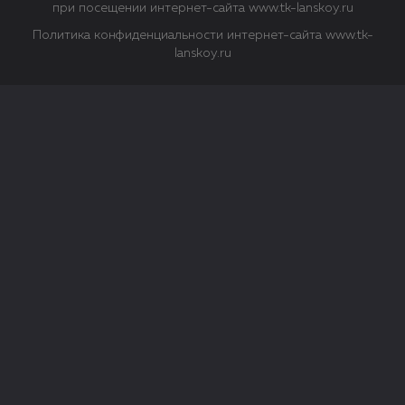
при посещении интернет-сайта www.tk-lanskoy.ru
Политика конфиденциальности интернет-сайта www.tk-
lanskoy.ru
Закрыть
О файлах Cookie
Файл cookie представляет собой небольшой файл, обычно
состоящий из букв и цифр. Когда вы посещаете сайт, файл
сохраняется на вашем компьютере, планшетном ПК,
телефоне или другом устройстве. Cookies помогают нам
повысить эффективность работы сайта и получить
аналитические данные.
Типы файлов cookie
Строго необходимые файлы cookie.