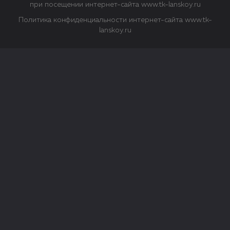
при посещении интернет-сайта www.tk-lanskoy.ru
Политика конфиденциальности интернет-сайта www.tk-
lanskoy.ru
Закрыть
О файлах Cookie
Файл cookie представляет собой небольшой файл, обычно
состоящий из букв и цифр. Когда вы посещаете сайт, файл
сохраняется на вашем компьютере, планшетном ПК,
телефоне или другом устройстве. Cookies помогают нам
повысить эффективность работы сайта и получить
аналитические данные.
Типы файлов cookie
Строго необходимые файлы cookie.