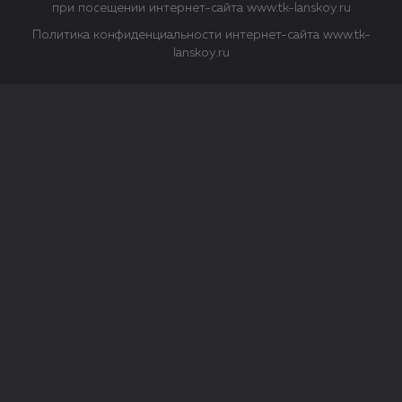
при посещении интернет-сайта www.tk-lanskoy.ru
Политика конфиденциальности интернет-сайта www.tk-
lanskoy.ru
Закрыть
О файлах Cookie
Файл cookie представляет собой небольшой файл, обычно
состоящий из букв и цифр. Когда вы посещаете сайт, файл
сохраняется на вашем компьютере, планшетном ПК,
телефоне или другом устройстве. Cookies помогают нам
повысить эффективность работы сайта и получить
аналитические данные.
Типы файлов cookie
Строго необходимые файлы cookie.