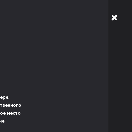
ере.
твенного
ое место
ые