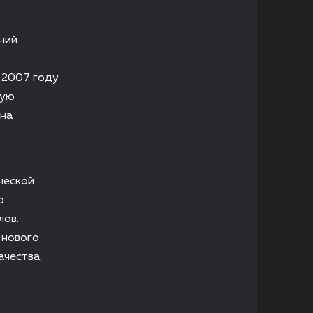
ний
 2007 году
щую
 на
ческой
о
лов.
 нового
ачества.