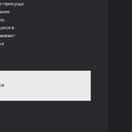
on присущи
нном
ых,
ихся в
ваивает
ых
СЯ