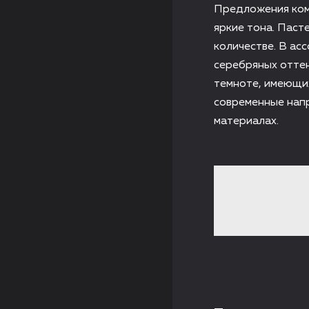
Предложения ком
яркие тона. Паст
количестве. В ас
серебряных оттен
темноте, имеющих
современные напр
материалах.