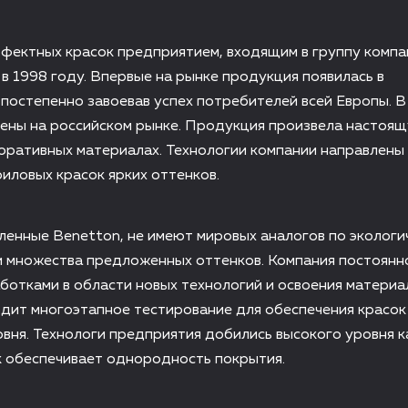
фектных красок предприятием, входящим в группу компа
 в 1998 году. Впервые на рынке продукция появилась в
постепенно завоевав успех потребителей всей Европы. В
лены на российском рынке. Продукция произвела настоя
оративных материалах. Технологии компании направлены
иловых красок ярких оттенков.
ленные Вenetton, не имеют мировых аналогов по экологи
и множества предложенных оттенков. Компания постоянн
ботками в области новых технологий и освоения материа
дит многоэтапное тестирование для обеспечения красок
вня. Технологи предприятия добились высокого уровня к
к обеспечивает однородность покрытия.