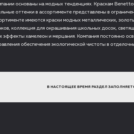
пании основаны на модных тенденциях. Краскам Вenett
ельные оттенки в ассортименте представлены в ограниче
сортименте имеются краски модных металлических, золот
ков, коллекция для окрашивания школьных досок, светящ
 эффекты хамелеон и мерцания. Компания постоянно ос
авления обеспечения экологической чистоты в отделочн
В НАСТОЯЩЕЕ ВРЕМЯ РАЗДЕЛ ЗАПОЛНЯЕТ