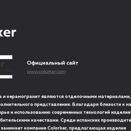
ker
Официальный сайт
www.colorker.com
а и керамогранит являются отделочными материалами,
лнительного представления. Благодаря близости к 
ырья и использованию современных технологий издели
бительскими качествами. Среди испанских производит
 занимает компания Colorker, предлагающая изделия