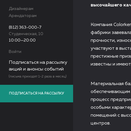
высочайшего кач
Дизайнерам
Арендаторам
Компания Colorke
(812) 363-000-7
фабрики завевал
Студенческая, 10
10:00—20:00
прочности, износ
участвуют в выст
Войти
престижные призы
Подписаться на рассылку
известны и имеют
акций и анонсы событий
(письма приходят 1-2 раза в месяц)
Материальная ба
обеспечивающим 
ПОДПИСАТЬСЯ НА РАССЫЛКУ
процесс предприя
особыми характе
помещений с высо
центров.