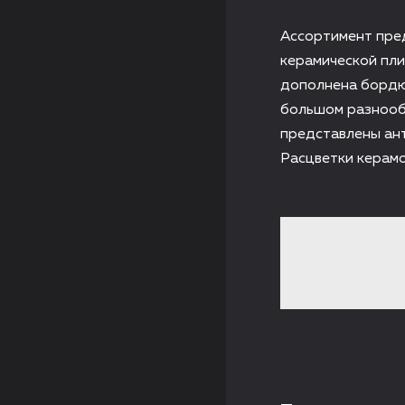
Ассортимент пред
керамической пли
дополнена бордю
большом разнооб
представлены ан
Расцветки керам