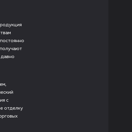
Продукция
ствам
 постоянно
 получают
 давно
ем,
ческий
ия с
е отделку
орговых