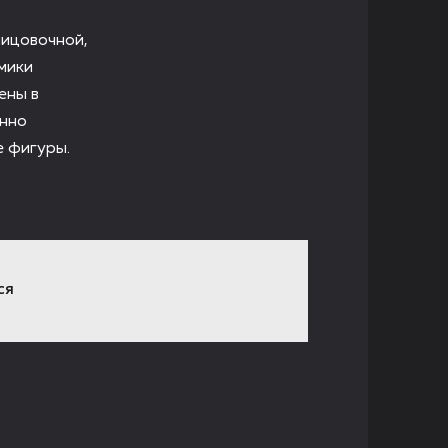
лицовочной,
мики
ены в
енно
е фигуры.
СЯ