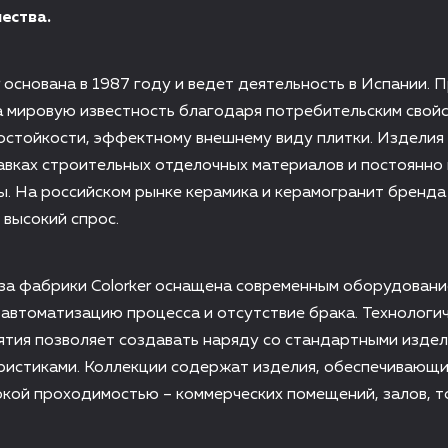
ества.
r основана в 1987 году и ведет деятельность в Испании. 
а мировую известность благодаря потребительским свой
остойкости, эффектному внешнему виду плитки. Изделия
авках строительных отделочных материалов и постоянно
. На российском рынке керамика и керамогранит бренда
 высокий спрос.
за фабрики Colorker оснащена современным оборудовани
автоматизацию процесса и отсутствие брака. Технологи
тия позволяет создавать наряду со стандартными издел
ристиками. Коллекции содержат изделия, обеспечивающи
кой проходимостью – коммерческих помещений, залов, т