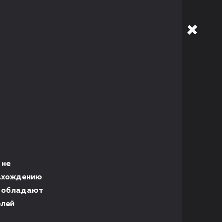
 не
нахождению
я обладают
елей