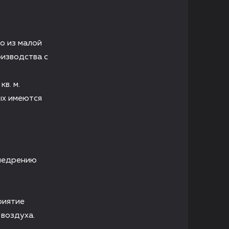
о из малой
изводства с
в. м.
ых имеются
внедрению
риятие
воздуха.