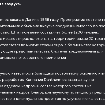
тв воздуха.
m основана в Дании в 1958 году. Предприятие постепенн
чительными объемами выпуска продукции выросло до про
стью. Штат компании составляет более 1200 человек,
 мощности расположены на территории свыше 20 тысяч к
тавляется во многие страны мира, в большинстве котор
вующие представительства. Системы предназначены для
омышленного, военного применения.
учило известность благодаря постоянному освоению и 
, разработок. Компания Dantherm оснащена научно-
м отделом, кадровый состав которого состоит из
нальных кадров. Благодаря научному потенциалу предп
ество индивидуальных проектов по улучшению качества 