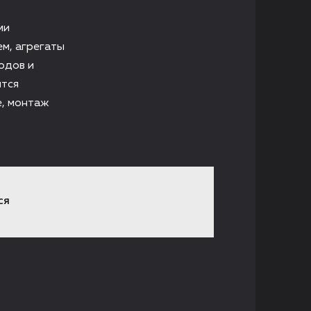
ми
м, агрегаты
одов и
ится
е, монтаж
СЯ