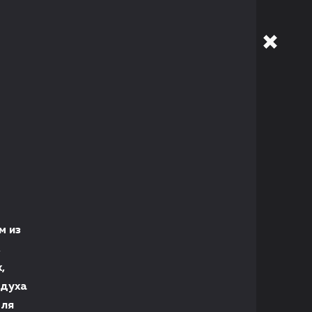
м из
,
,
здуха
для