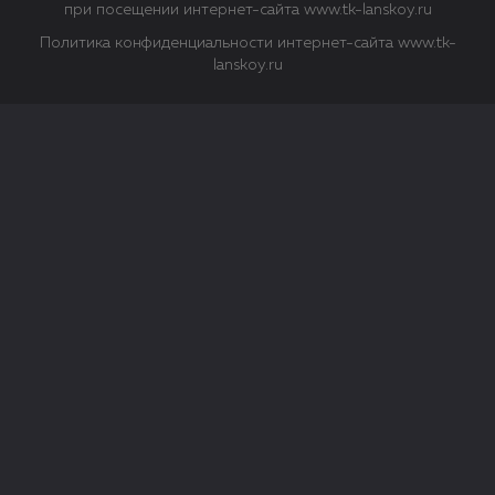
при посещении интернет-сайта www.tk-lanskoy.ru
Политика конфиденциальности интернет-сайта www.tk-
lanskoy.ru
Закрыть
О файлах Cookie
Файл cookie представляет собой небольшой файл, обычно
состоящий из букв и цифр. Когда вы посещаете сайт, файл
сохраняется на вашем компьютере, планшетном ПК,
телефоне или другом устройстве. Cookies помогают нам
повысить эффективность работы сайта и получить
аналитические данные.
Типы файлов cookie
Строго необходимые файлы cookie.