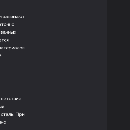
и занимают
аточно
 ванных
ется
материалов.
й
тветствие
ые
сталь. При
нно