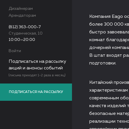
Дизайнерам
Арендаторам
Компания Eago ос
более 300 000 к
(812) 363-000-7
быстро завоевал
Студенческая, 10
10:00—20:00
комнат благодаря
дочерней компани
Войти
В штат входят р
Подписаться на рассылку
подготовки.
акций и анонсы событий
(письма приходят 1-2 раза в месяц)
Китайский произ
характеристикам
ПОДПИСАТЬСЯ НА РАССЫЛКУ
современным обо
качеств изделий 
безопасные матер
реализации техн