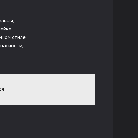
ванны,
нейке
ном стиле.
пасности,
СЯ