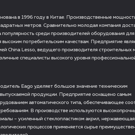
нована в 1996 году в Китае. Производственные мощност
вадратных метров. Сравнительно молодая компания дост
а популярность среди производителей оборудования для
 высоким потребительским качествам. Предприятие явля
ей China Lesso, ведущего производителя строительных 
азличные специалисты высокого уровня профессионально
водитель Eago уделяет большое значение техническим
 выпускаемой продукции. Предприятие оснащено самым
рудованием автоматического типа, обеспечивающее соо
требованиям. В производстве используются высокопрочн
иалы – усиленный стеклопластиком акрил, нержавеющая 
ологических процессов применяется сырье преимуществе