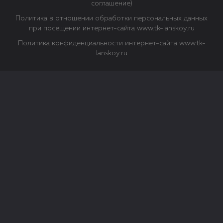
соглашение)
Политика в отношении обработки персональных данных
при посещении интернет-сайта www.tk-lanskoy.ru
Политика конфиденциальности интернет-сайта www.tk-
lanskoy.ru
Закрыть
О файлах Cookie
Файл cookie представляет собой небольшой файл, обычно
состоящий из букв и цифр. Когда вы посещаете сайт, файл
сохраняется на вашем компьютере, планшетном ПК,
телефоне или другом устройстве. Cookies помогают нам
повысить эффективность работы сайта и получить
аналитические данные.