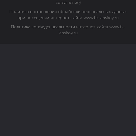
соглашение)
Политика в отношении обработки персональных данных
при посещении интернет-сайта www.tk-lanskoy.ru
Политика конфиденциальности интернет-сайта www.tk-
lanskoy.ru
Закрыть
О файлах Cookie
Файл cookie представляет собой небольшой файл, обычно
состоящий из букв и цифр. Когда вы посещаете сайт, файл
сохраняется на вашем компьютере, планшетном ПК,
телефоне или другом устройстве. Cookies помогают нам
повысить эффективность работы сайта и получить
аналитические данные.