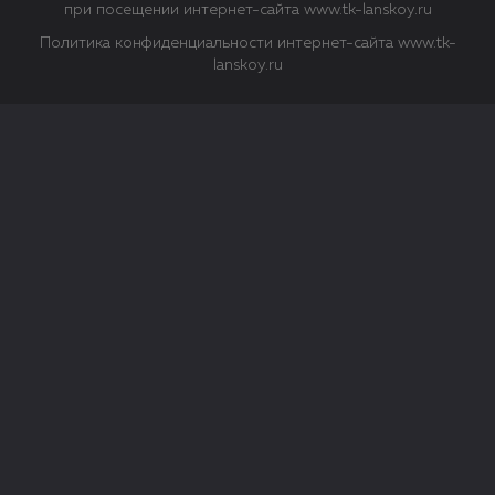
при посещении интернет-сайта www.tk-lanskoy.ru
Политика конфиденциальности интернет-сайта www.tk-
lanskoy.ru
Закрыть
О файлах Cookie
Файл cookie представляет собой небольшой файл, обычно
состоящий из букв и цифр. Когда вы посещаете сайт, файл
сохраняется на вашем компьютере, планшетном ПК,
телефоне или другом устройстве. Cookies помогают нам
повысить эффективность работы сайта и получить
аналитические данные.
Типы файлов cookie
Строго необходимые файлы cookie.