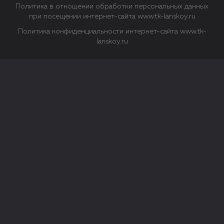
Политика в отношении обработки персональных данных
при посещении интернет-сайта www.tk-lanskoy.ru
Политика конфиденциальности интернет-сайта www.tk-
lanskoy.ru
Закрыть
О файлах Cookie
Файл cookie представляет собой небольшой файл, обычно
состоящий из букв и цифр. Когда вы посещаете сайт, файл
сохраняется на вашем компьютере, планшетном ПК,
телефоне или другом устройстве. Cookies помогают нам
повысить эффективность работы сайта и получить
аналитические данные.
Типы файлов cookie