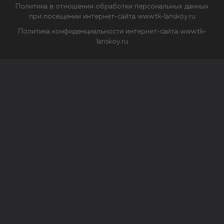
Политика в отношении обработки персональных данных
при посещении интернет-сайта www.tk-lanskoy.ru
Политика конфиденциальности интернет-сайта www.tk-
lanskoy.ru
Закрыть
О файлах Cookie
Файл cookie представляет собой небольшой файл, обычно
состоящий из букв и цифр. Когда вы посещаете сайт, файл
сохраняется на вашем компьютере, планшетном ПК,
телефоне или другом устройстве. Cookies помогают нам
повысить эффективность работы сайта и получить
аналитические данные.
Типы файлов cookie