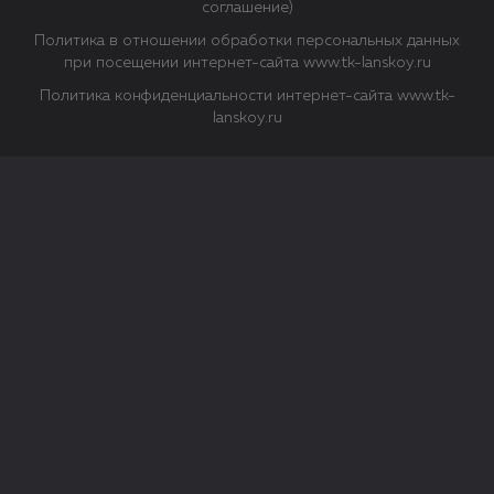
соглашение)
Политика в отношении обработки персональных данных
при посещении интернет-сайта www.tk-lanskoy.ru
Политика конфиденциальности интернет-сайта www.tk-
lanskoy.ru
Закрыть
О файлах Cookie
Файл cookie представляет собой небольшой файл, обычно
состоящий из букв и цифр. Когда вы посещаете сайт, файл
сохраняется на вашем компьютере, планшетном ПК,
телефоне или другом устройстве. Cookies помогают нам
повысить эффективность работы сайта и получить
аналитические данные.