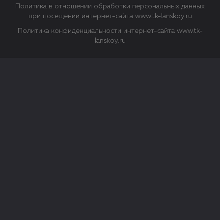
Политика в отношении обработки персональных данных
при посещении интернет-сайта www.tk-lanskoy.ru
Политика конфиденциальности интернет-сайта www.tk-
lanskoy.ru
Закрыть
О файлах Cookie
Файл cookie представляет собой небольшой файл, обычно
состоящий из букв и цифр. Когда вы посещаете сайт, файл
сохраняется на вашем компьютере, планшетном ПК,
телефоне или другом устройстве. Cookies помогают нам
повысить эффективность работы сайта и получить
аналитические данные.
Типы файлов cookie