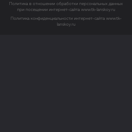
Политика в отношении обработки персональных данных
при посещении интернет-сайта www.tk-lanskoy.ru
Политика конфиденциальности интернет-сайта www.tk-
lanskoy.ru
Закрыть
О файлах Cookie
Файл cookie представляет собой небольшой файл, обычно
состоящий из букв и цифр. Когда вы посещаете сайт, файл
сохраняется на вашем компьютере, планшетном ПК,
телефоне или другом устройстве. Cookies помогают нам
повысить эффективность работы сайта и получить
аналитические данные.
Типы файлов cookie