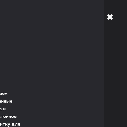
ием
енные
а и
стойное
итку для