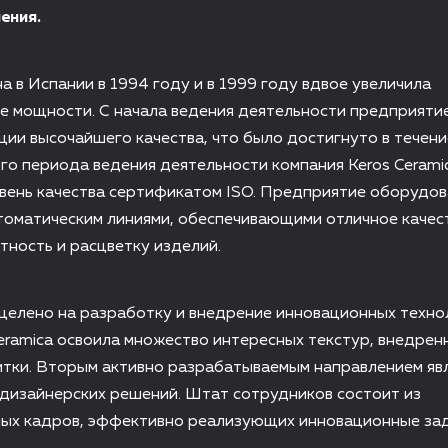
ения.
а в Испании в 1994 году и в 1999 году вдвое увеличила
 мощности. С начала ведения деятельности предприятие
ции высочайшего качества, что было достигнуто в течени
го периода ведения деятельности компания Keros Cerami
вень качества сертификатом ISO. Предприятие оборудо
томатическим линиями, обеспечивающими отличное качес
ность и расцветку изделий.
целено на разработку и внедрение инновационных техно
eramica освоила множество интересных текстур, внедрен
итки. Вторым активно разрабатываемым направлением яв
дизайнерских решений. Штат сотрудников состоит из
ых кадров, эффективно реализующих инновационные зад