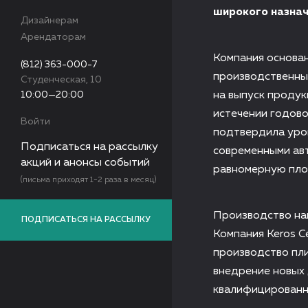
широкого назнач
Дизайнерам
Арендаторам
Компания основан
(812) 363-000-7
производственные
Студенческая, 10
10:00—20:00
на выпуск продук
истечении годово
Войти
подтвердила уро
Подписаться на рассылку
современными ав
акций и анонсы событий
равномерную плот
(письма приходят 1-2 раза в месяц)
Производство на
ПОДПИСАТЬСЯ НА РАССЫЛКУ
Компания Keros C
производство пл
внедрение новых 
квалифицированн