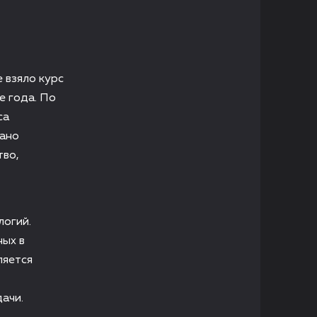
 взяло курс
е года. По
ca
вано
тво,
логий.
ных в
ляется
ачи.