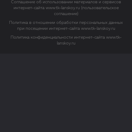
Соглашение об использовании материалов и сервисов
интернет-сайта www.tk-lanskoy.ru (пользовательское
соглашение)
Политика в отношении обработки персональных данных
при посещении интернет-сайта www.tk-lanskoy.ru
Политика конфиденциальности интернет-сайта www.tk-
lanskoy.ru
Закрыть
О файлах Cookie
Файл cookie представляет собой небольшой файл, обычно
состоящий из букв и цифр. Когда вы посещаете сайт, файл
сохраняется на вашем компьютере, планшетном ПК,
телефоне или другом устройстве. Cookies помогают нам
повысить эффективность работы сайта и получить
аналитические данные.