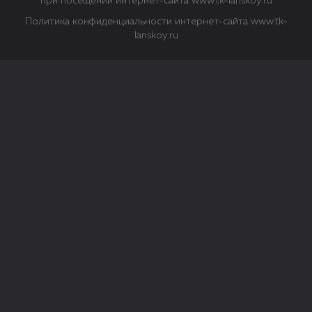
при посещении интернет-сайта www.tk-lanskoy.ru
Политика конфиденциальности интернет-сайта www.tk-
lanskoy.ru
Закрыть
О файлах Cookie
Файл cookie представляет собой небольшой файл, обычно
состоящий из букв и цифр. Когда вы посещаете сайт, файл
сохраняется на вашем компьютере, планшетном ПК,
телефоне или другом устройстве. Cookies помогают нам
повысить эффективность работы сайта и получить
аналитические данные.
Типы файлов cookie
Строго необходимые файлы cookie.