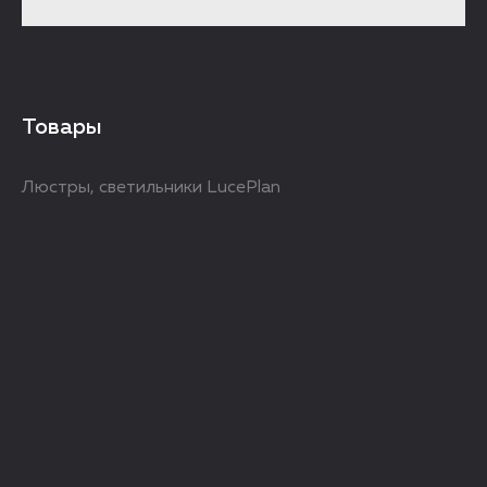
Товары
Люстры, светильники LucePlan