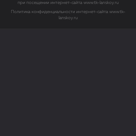
при посещении интернет-сайта www.tk-lanskoy.ru
Политика конфиденциальности интернет-сайта www.tk-
lanskoy.ru
Закрыть
О файлах Cookie
Файл cookie представляет собой небольшой файл, обычно
состоящий из букв и цифр. Когда вы посещаете сайт, файл
сохраняется на вашем компьютере, планшетном ПК,
телефоне или другом устройстве. Cookies помогают нам
повысить эффективность работы сайта и получить
аналитические данные.
Типы файлов cookie
Строго необходимые файлы cookie.