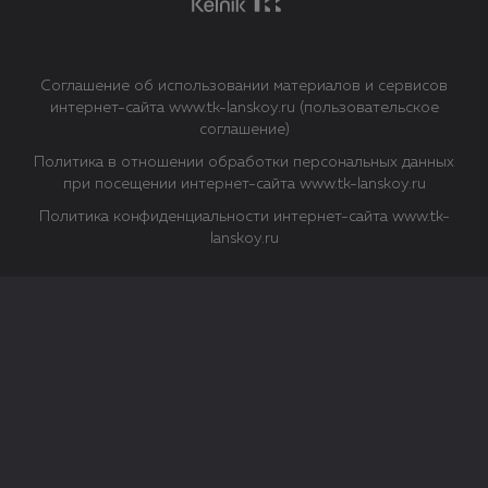
Соглашение об использовании материалов и сервисов
интернет-сайта www.tk-lanskoy.ru (пользовательское
соглашение)
Политика в отношении обработки персональных данных
при посещении интернет-сайта www.tk-lanskoy.ru
Политика конфиденциальности интернет-сайта www.tk-
lanskoy.ru
Закрыть
О файлах Cookie
Файл cookie представляет собой небольшой файл, обычно
состоящий из букв и цифр. Когда вы посещаете сайт, файл
сохраняется на вашем компьютере, планшетном ПК,