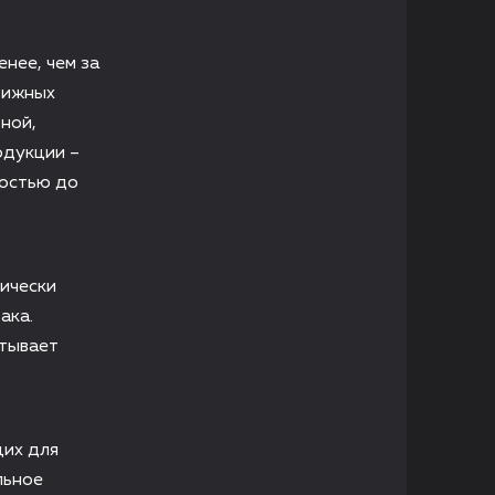
нее, чем за
вижных
ной,
одукции –
ностью до
ически
ака.
итывает
их для
льное