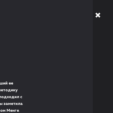
ший ее
методику
подходил с
ы заметила
ном Менге
.