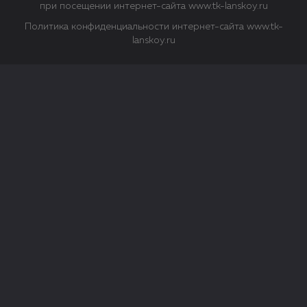
при посещении интернет-сайта www.tk-lanskoy.ru
Политика конфиденциальности интернет-сайта www.tk-
lanskoy.ru
Закрыть
О файлах Cookie
Файл cookie представляет собой небольшой файл, обычно
состоящий из букв и цифр. Когда вы посещаете сайт, файл
сохраняется на вашем компьютере, планшетном ПК,
телефоне или другом устройстве. Cookies помогают нам
повысить эффективность работы сайта и получить
аналитические данные.
Типы файлов cookie
Строго необходимые файлы cookie.