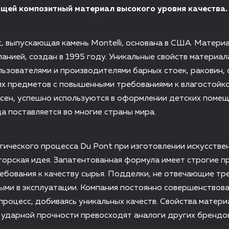
щей композитный материал высокого уровня качества.
, выпускающая камень Montelli, основана в США. Материа
анией, создан в 1995 году. Уникальные свойств материал
ьзователями и производителями барных стоек, раковин,
х предметов с повышенными требованиями к влагостойко
сен, успешно используются в оформлении детских помещ
 поставляется во многие страны мира.
гического процесса Du Pont при изготовлении искусстве
вторская идея. Запатентованная формула имеет строгие 
ебования к качеству сырья. Подделки, не отвечающие тр
ыми в эксплуатации. Компания постоянно совершенствов
процесс, добиваясь уникальных качеств. Свойства матери
 ударной прочности превосходят аналоги других брендов