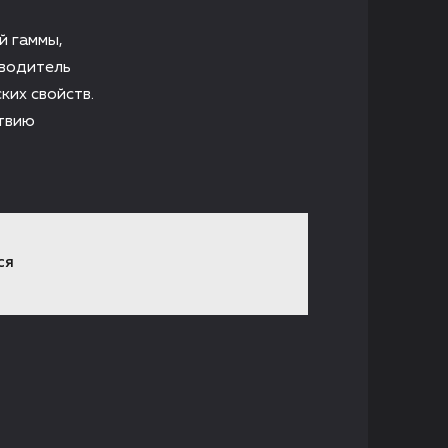
й гаммы,
зводитель
ких свойств.
твию
СЯ