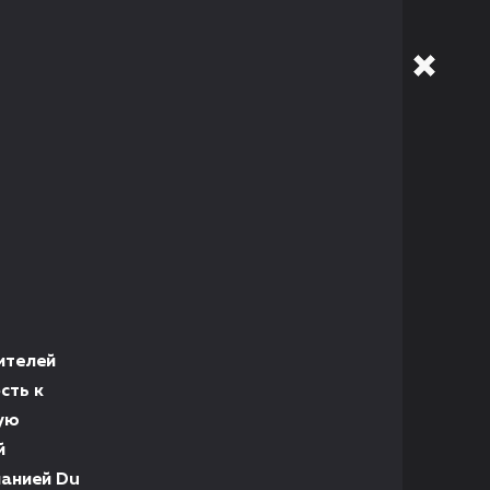
ителей
сть к
кую
й
панией Du