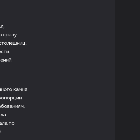
л,
а сразу
 столешниц,
сти.
ений.
нного камня
пропорции
ебованиям,
ала
ала по
.