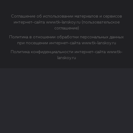
Соглашение об использовании материалов и сервисов
интернет-сайта www.tk-lanskoy.ru (пользовательское
соглашение)
Политика в отношении обработки персональных данных
при посещении интернет-сайта www.tk-lanskoy.ru
Политика конфиденциальности интернет-сайта www.tk-
lanskoy.ru
Закрыть
О файлах Cookie
Файл cookie представляет собой небольшой файл, обычно
состоящий из букв и цифр. Когда вы посещаете сайт, файл
сохраняется на вашем компьютере, планшетном ПК,
телефоне или другом устройстве. Cookies помогают нам