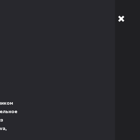
ником
тельное
из
va,