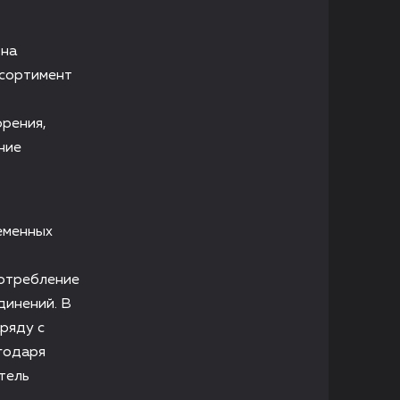
 на
ссортимент
орения,
ние
еменных
потребление
динений. В
ряду с
годаря
тель