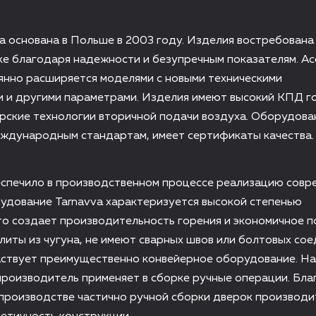
a основана в Польше в 2003 году. Изделия востребована
ке благодаря надежности и безупречным показателям. А
янно расширяется моделями с новыми техническими
 и другими параметрами. Изделия имеют высокий КПД г
рские технологии вторичной подачи воздуха. Оборудова
еждународным стандартам, имеет сертификаты качества.
спечило в производственном процессе реализацию совр
удование Tarnavva характеризуется высокой степенью
то создает производительность горения и экономичное 
тлиты из чугуна, не имеют сварных швов или болтовых сое
аствует преимущественно конвейерное оборудование. На
роизводитель применяет в сборке ручные операции. Бла
производстве частично ручной сборки дверок производи