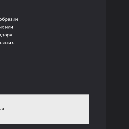
ообразии
ых или
одаря
нены с
СЯ