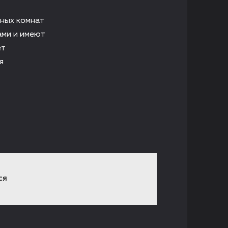
нных комнат
ами и имеют
ет
я
СЯ