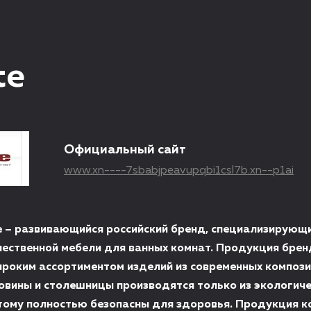
te
Официальный сайт
www.xn----7sbabjpeavupqbi1csl7b.xn--p1ai
e – развивающийся российский бренд, специализирующи
чественной мебели для ванных комнат. Продукция бре
роким ассортиментом изделий из современных композ
овины и столешницы производятся только из экологиче
тому полностью безопасны для здоровья. Продукция к