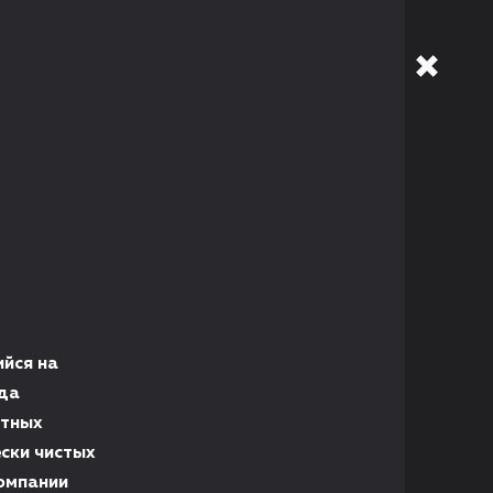
йся на
нда
итных
ски чистых
омпании