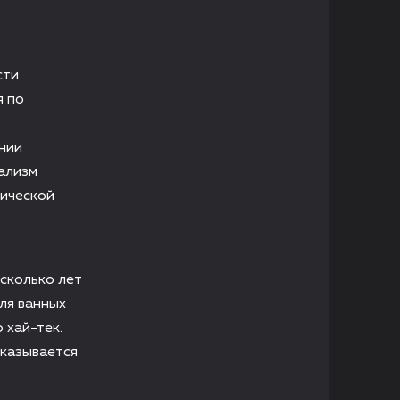
сти
я по
нии
ализм
нической
сколько лет
ля ванных
 хай-тек.
сказывается