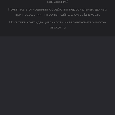
соглашение)
Политика в отношении обработки персональных данных
при посещении интернет-сайта www.tk-lanskoy.ru
Политика конфиденциальности интернет-сайта www.tk-
lanskoy.ru
Закрыть
О файлах Cookie
Файл cookie представляет собой небольшой файл, обычно
состоящий из букв и цифр. Когда вы посещаете сайт, файл
сохраняется на вашем компьютере, планшетном ПК,
телефоне или другом устройстве. Cookies помогают нам
повысить эффективность работы сайта и получить
аналитические данные.