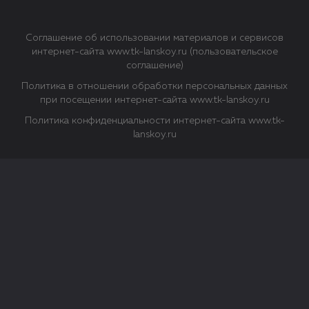
Соглашение об использовании материалов и сервисов
интернет-сайта www.tk-lanskoy.ru (пользовательское
соглашение)
Политика в отношении обработки персональных данных
при посещении интернет-сайта www.tk-lanskoy.ru
Политика конфиденциальности интернет-сайта www.tk-
lanskoy.ru
Закрыть
О файлах Cookie
Файл cookie представляет собой небольшой файл, обычно
состоящий из букв и цифр. Когда вы посещаете сайт, файл
сохраняется на вашем компьютере, планшетном ПК,
телефоне или другом устройстве. Cookies помогают нам