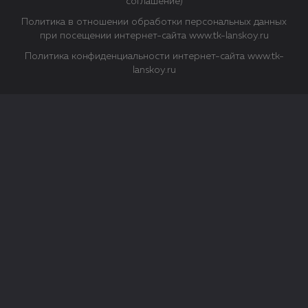
соглашение)
Политика в отношении обработки персональных данных
при посещении интернет-сайта www.tk-lanskoy.ru
Политика конфиденциальности интернет-сайта www.tk-
lanskoy.ru
Закрыть
О файлах Cookie
Файл cookie представляет собой небольшой файл, обычно
состоящий из букв и цифр. Когда вы посещаете сайт, файл
сохраняется на вашем компьютере, планшетном ПК,
телефоне или другом устройстве. Cookies помогают нам
повысить эффективность работы сайта и получить
аналитические данные.