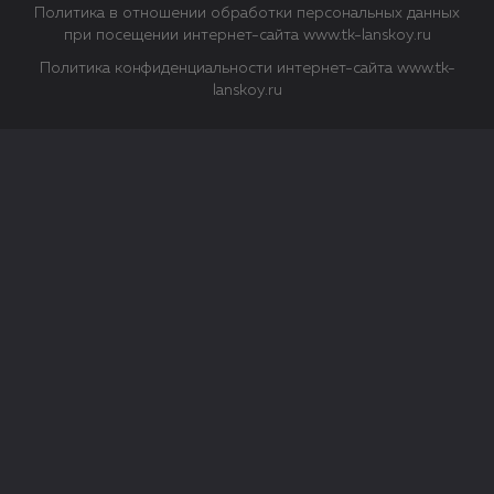
Политика в отношении обработки персональных данных
при посещении интернет-сайта www.tk-lanskoy.ru
Политика конфиденциальности интернет-сайта www.tk-
lanskoy.ru
Закрыть
О файлах Cookie
Файл cookie представляет собой небольшой файл, обычно
состоящий из букв и цифр. Когда вы посещаете сайт, файл
сохраняется на вашем компьютере, планшетном ПК,
телефоне или другом устройстве. Cookies помогают нам
повысить эффективность работы сайта и получить
аналитические данные.
Типы файлов cookie