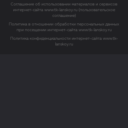
Соглашение об использовании материалов и сервисов
интернет-сайта www.tk-lanskoy.ru (пользовательское
соглашение)
Политика в отношении обработки персональных данных
при посещении интернет-сайта www.tk-lanskoy.ru
Политика конфиденциальности интернет-сайта www.tk-
lanskoy.ru
Закрыть
О файлах Cookie
Файл cookie представляет собой небольшой файл, обычно
состоящий из букв и цифр. Когда вы посещаете сайт, файл
сохраняется на вашем компьютере, планшетном ПК,
телефоне или другом устройстве. Cookies помогают нам
повысить эффективность работы сайта и получить
аналитические данные.