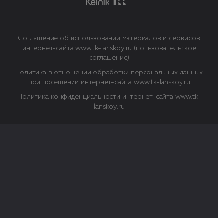
Соглашение об использовании материалов и сервисов
интернет-сайта www.tk-lanskoy.ru (пользовательское
соглашение)
Политика в отношении обработки персональных данных
при посещении интернет-сайта www.tk-lanskoy.ru
Политика конфиденциальности интернет-сайта www.tk-
lanskoy.ru
Закрыть
О файлах Cookie
Файл cookie представляет собой небольшой файл, обычно
состоящий из букв и цифр. Когда вы посещаете сайт, файл
сохраняется на вашем компьютере, планшетном ПК,