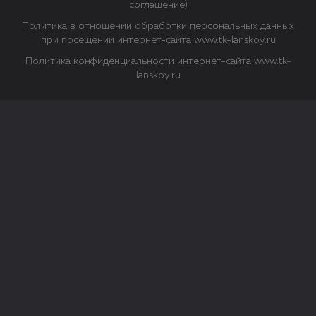
соглашение)
Политика в отношении обработки персональных данных
при посещении интернет-сайта www.tk-lanskoy.ru
Политика конфиденциальности интернет-сайта www.tk-
lanskoy.ru
Закрыть
О файлах Cookie
Файл cookie представляет собой небольшой файл, обычно
состоящий из букв и цифр. Когда вы посещаете сайт, файл
сохраняется на вашем компьютере, планшетном ПК,
телефоне или другом устройстве. Cookies помогают нам
повысить эффективность работы сайта и получить
аналитические данные.