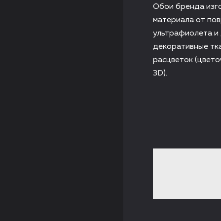
Обои бренда изг
материала от пов
ультрафиолета и 
декоративные тка
расцветок (цвето
3D).