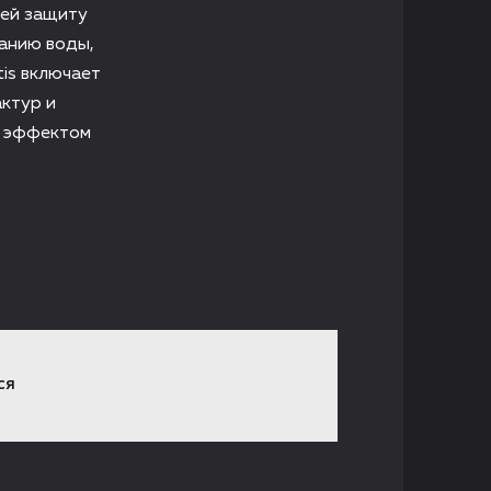
щей защиту
данию воды,
is включает
актур и
с эффектом
СЯ