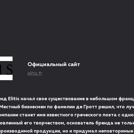
Официальный сайт
elitis.fr
нд Elitis начал свое существование в небольшом фран
 Местный бизнесмен по фамилии де Гротт решил, что л
омпании станет имя известного греческого поэта с одн
овленный его творчеством, основатель бренда не толь
производимой продукции, но и придумал неповторимые