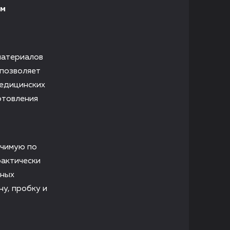
ем
 материалов
 позволяет
медицинских
отовления
ичимую по
рактически
чных
у, пробку и