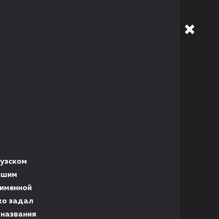
цузском
учшим
оименной
ко задал
 названия