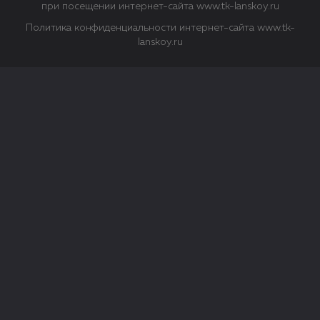
при посещении интернет-сайта www.tk-lanskoy.ru
Политика конфиденциальности интернет-сайта www.tk-
lanskoy.ru
Закрыть
О файлах Cookie
Файл cookie представляет собой небольшой файл, обычно
состоящий из букв и цифр. Когда вы посещаете сайт, файл
сохраняется на вашем компьютере, планшетном ПК,
телефоне или другом устройстве. Cookies помогают нам
повысить эффективность работы сайта и получить
аналитические данные.
Типы файлов cookie
Строго необходимые файлы cookie.