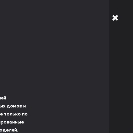
лей
ых домов и
е только по
цированные
оделей.