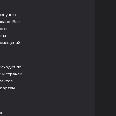
 запущен
вано. Все
ного
сты
помещений
исходит по
 и странам
лектов
ндартам
ы