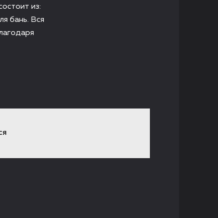
остоит из:
ля бань. Вся
Благодаря
СЯ