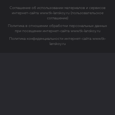
Соглашение об использовании материалов и сервисов
интернет-сайта www.tk-lanskoy.ru (пользовательское
соглашение)
Политика в отношении обработки персональных данных
при посещении интернет-сайта www.tk-lanskoy.ru
Политика конфиденциальности интернет-сайта www.tk-
lanskoy.ru
Закрыть
О файлах Cookie
Файл cookie представляет собой небольшой файл, обычно
состоящий из букв и цифр. Когда вы посещаете сайт, файл
сохраняется на вашем компьютере, планшетном ПК,
телефоне или другом устройстве. Cookies помогают нам
повысить эффективность работы сайта и получить