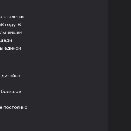
о столетия
8 году. В
дальнейшем
ощади
ны единой
 дизайна.
а большое
е постоянно