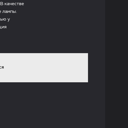
 В качестве
 лампы.
тью у
ция
СЯ