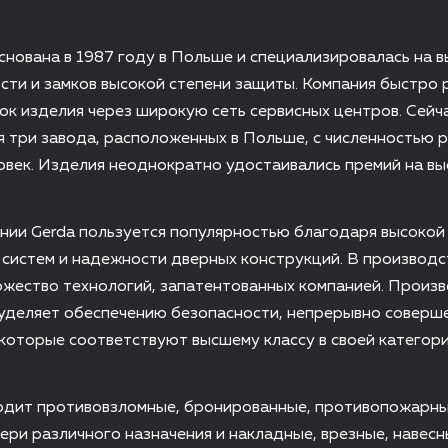
снована в 1987 году в Польше и специализировалась на в
сти и замков высокой степени защиты. Компания быстро 
ок изделия через широкую сеть сервисных центров. Сейча
 три завода, расположенных в Польше, с численностью 
овек. Изделия неоднократно удостаивались премий на вы
нии Gerda пользуется популярностью благодаря высокой
систем и надежности дверных конструкций. В производс
ожество технологий, запатентованных компанией. Произ
 уделяет обеспечению безопасности, непрерывно соверш
которые соответствуют высшему классу в своей категори
одит противовзломные, бронированные, противопожарн
ери различного назначения и накладные, врезные, навесн