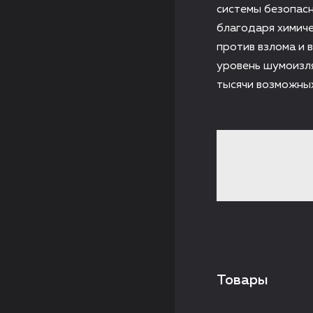
системы безопасн
благодаря химиче
против взлома и 
уровень шумоизля
тысячи возможных
Товары