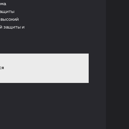
ома
защиты
 высокий
й защиты и
СЯ