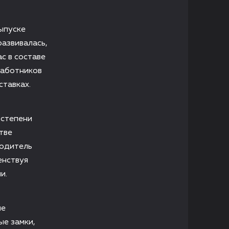
ыпуске
развивалась,
с в составе
работников
ставках.
 степени
тве
водитель
енствуя
и.
ые
ые замки,