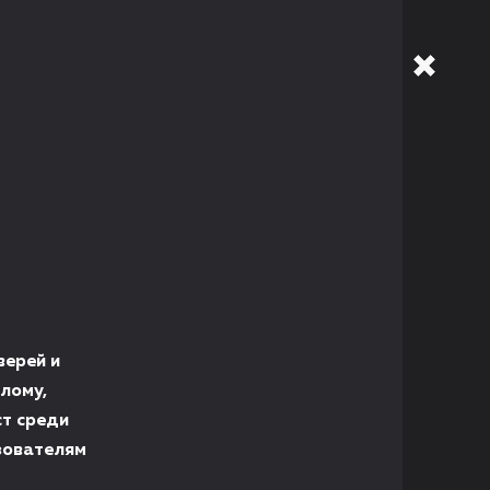
верей и
лому,
т среди
зователям