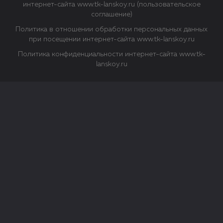
интернет-сайта www.tk-lanskoy.ru (пользовательское
соглашение)
Политика в отношении обработки персональных данных
при посещении интернет-сайта www.tk-lanskoy.ru
Политика конфиденциальности интернет-сайта www.tk-
lanskoy.ru
Закрыть
О файлах Cookie
Файл cookie представляет собой небольшой файл, обычно
состоящий из букв и цифр. Когда вы посещаете сайт, файл
сохраняется на вашем компьютере, планшетном ПК,
телефоне или другом устройстве. Cookies помогают нам
повысить эффективность работы сайта и получить
аналитические данные.