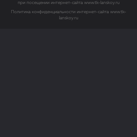
при посещении интернет-сайта www.tk-lanskoy.ru
Политика конфиденциальности интернет-сайта www.tk-
lanskoy.ru
Закрыть
О файлах Cookie
Файл cookie представляет собой небольшой файл, обычно
состоящий из букв и цифр. Когда вы посещаете сайт, файл
сохраняется на вашем компьютере, планшетном ПК,
телефоне или другом устройстве. Cookies помогают нам
повысить эффективность работы сайта и получить
аналитические данные.
Типы файлов cookie
Строго необходимые файлы cookie.