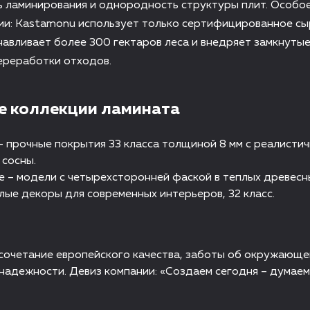
ь ламинирования и однородность структуры плит. Особо
ии: Kastamonu использует только сертифицированное сыр
авливает более 300 гектаров леса и внедряет замкнуты
ереработки отходов.
 коллекции ламината
 – прочные покрытия 33 класса толщиной 8 мм с реалисти
 сосны.
e – модели с четырехсторонней фаской в теплых древесн
тлые декоры для современных интерьеров, 32 класс.
сочетание европейского качества, заботы об окружающе
надежности. Девиз компании: «Создаем сегодня – думаем