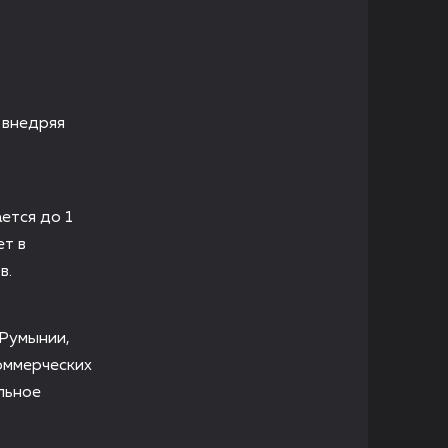
 внедряя
ется до 1
ет в
в.
 Румынии,
коммерческих
льное