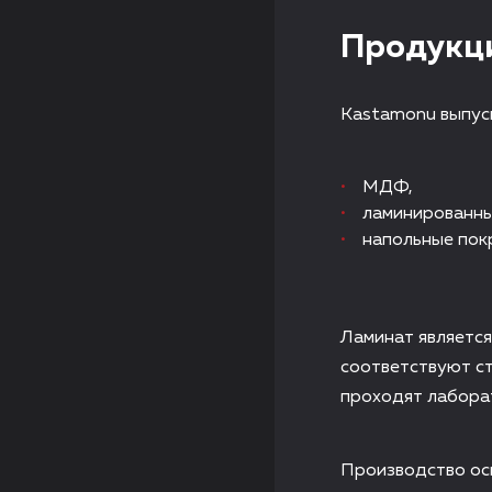
Продукц
Kastamonu выпуск
МДФ,
ламинированн
напольные пок
Ламинат является
соответствуют ст
проходят лаборат
Производство ос