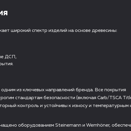
ия
ает широкий спектр изделий на основе древесины:
ые ДСП,
рытия.
 одним из ключевых направлений бренда. Все покрытия
рогим стандартам безопасности (включая Carb/TSCA Title
орный контроль и устойчивы к износу и температурным 
нащено оборудованием Steinemann и Wemhöner, обеспе