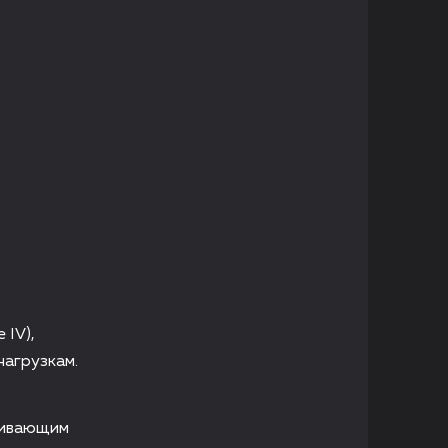
 IV),
нагрузкам.
чивающим