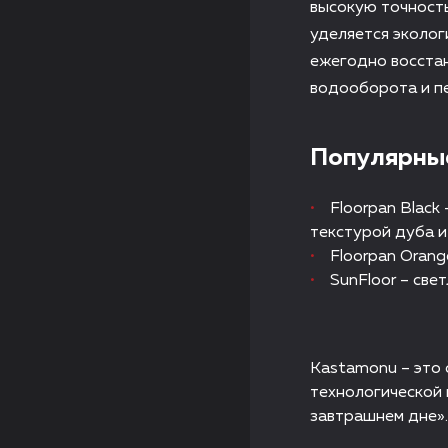
высокую точност
уделяется эколог
ежегодно восстан
водооборота и п
Популярные
Floorpan Black
текстурой дуба и
Floorpan Orang
SunFloor – све
Kastamonu – это 
технологической 
завтрашнем дне».