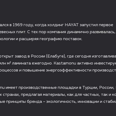
чался в 1969 году, когда холдинг HAYAT запустил первое
весных плит. С тех пор компания динамично развивалась,
ологии и расширяя географию поставок.
открыт завод в России (Елабуге), где сегодня изготавлива
млн м² ламината ежегодно. Kastamonu активно инвестиру
роцессов и повышение энергоэффективности производст
nu имеет производственные площадки в Турции, России,
х странах, предлагая материалы, как для частных, так и 
ые принципы бренда – экологичность, инновации и стаби