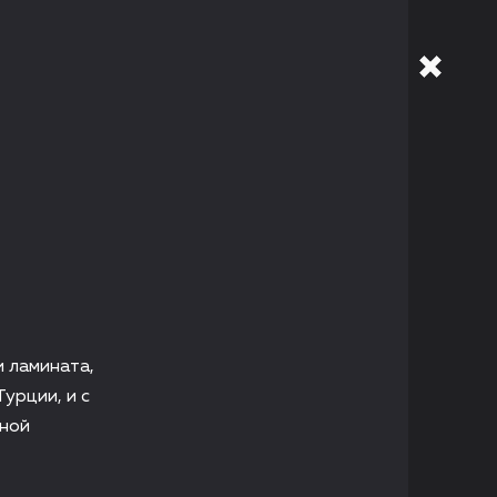
 ламината,
урции, и с
сной