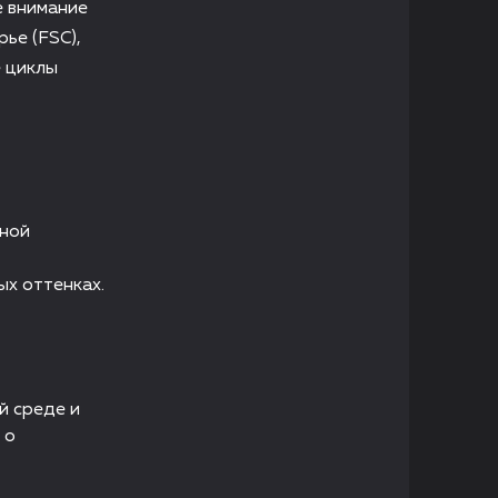
е внимание
ье (FSC),
е циклы
чной
ых оттенках.
й среде и
 о